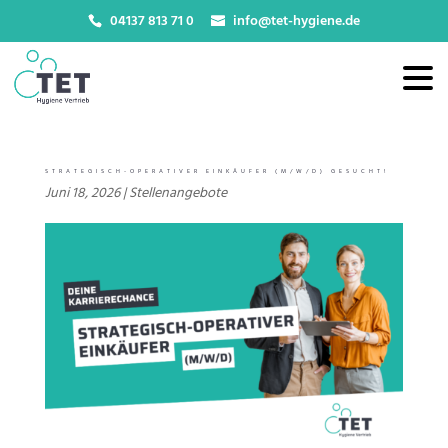
04137 813 71 0
info@tet-hygiene.de
STRATEGISCH-OPERATIVER EINKÄUFER (M/W/D) GESUCHT!
Juni 18, 2026
|
Stellenangebote