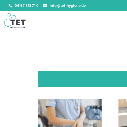
04137 813 71 0
info@tet-hygiene.de