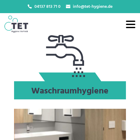
04137 813 71 0
info@tet-hygiene.de
Waschraumhygiene