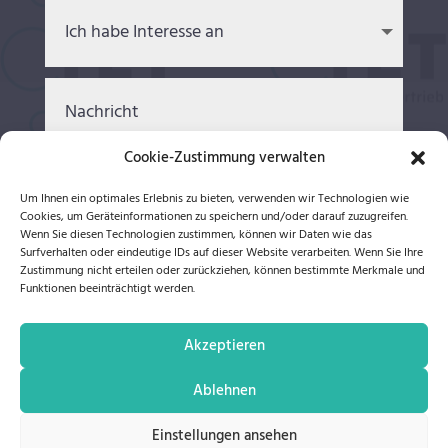
Cookie-Zustimmung verwalten
Um Ihnen ein optimales Erlebnis zu bieten, verwenden wir Technologien wie
Cookies, um Geräteinformationen zu speichern und/oder darauf zuzugreifen.
Wenn Sie diesen Technologien zustimmen, können wir Daten wie das
Ich akzeptiere die
Datenschutzerklärung
Surfverhalten oder eindeutige IDs auf dieser Website verarbeiten. Wenn Sie Ihre
Zustimmung nicht erteilen oder zurückziehen, können bestimmte Merkmale und
SENDEN
Funktionen beeinträchtigt werden.
Akzeptieren
Ablehnen
©
2026
TET Hygiene Vertrieb GmbH & Co. KG |
IMPRESSUM
|
DATENSCHUTZ
|
Einstellungen ansehen
AGB
|
COOKIES