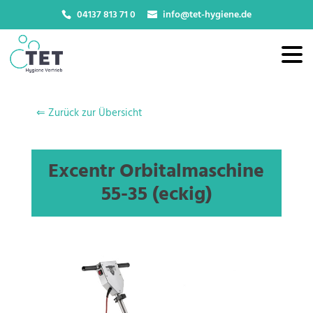
04137 813 71 0
info@tet-hygiene.de
⇐
Zurück zur Übersicht
Excentr Orbitalmaschine
55-35 (eckig)