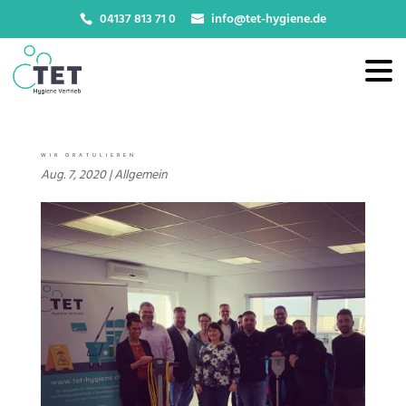
04137 813 71 0
info@tet-hygiene.de
WIR GRATULIEREN
Aug. 7, 2020
|
Allgemein